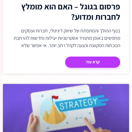
פרסום בגוגל – האם הוא מומלץ
קרי
קרי
אנימ
טק
הדג
הדג
לחברות ומדוע?
זכו
כות
קישו
מגד
בנוף ההולך והמתפתח של שיווק דיגיטלי, חברות ועסקים
ד
הד
מחפשים באופן מתמיד אסטרטגיות יעילות וחדשות להרחבת
פ
במ
ע
הנוכחות המקוונת והגעה לקהל רחב יותר. אי אפשר שלא
ייש
ייש
ייש
להזכיר בהקשר
לימ
למר
לשמ
קרא עוד
+
+
ס
ש
ג
ג
מר
בין
שו
+
הת