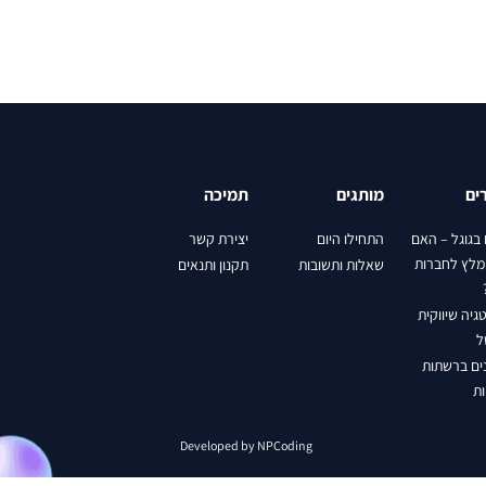
קרי
קרי
אנימ
טק
הדג
הדג
זכו
כות
קישו
מגד
ד
הד
פ
במ
ע
ייש
ייש
ייש
ים
מותגים
תמיכה
לימ
למר
לשמ
בגוגל – האם
התחילו היום
יצירת קשר
+
+
מלץ לחברות
ס
שאלות ותשובות
תקנון ותנאים
ש
ג
ג
מר
יה שיווקית
בין
ל
שו
ים ברשתות
ת
+
Developed by NPCoding
הת