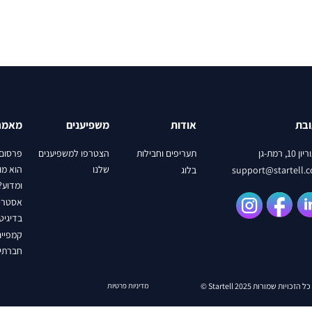
בת
אודות
משפיענים
מאמר
 10, רמת-גן
תעריפים וחבילות
הצטרפו למשפיענים
פרסום 
שלנו
הוא מו
support@startell.
בלוג
ומדוע?
אסטרטג
בדיגיט
קמפיינ
חברתיו
כל הזכויות שמורות Startell 2025 ©
מדיניות פרטיות