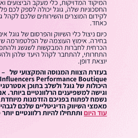
המיקוד המדויקות, כלי מעקב הביצועים וא
החסכוניות שלה, גוגל יכולה לספק לכם פ
לקידום המוצרים והשירותים שלכם לקהל גל
כאחד.
כיום ניצול כלי השיווק והפרסום של גוגל אינו
בחירה. אימוץ העוצמה של הפלטפורמה של 
הכרחית לחברות המבקשות לשגשג ולהתפ
התחרותי, להתחבר לקהל היעד שלהן ולהש
יוצאת דופן.
בעזרת הצוו
היכולות של גוגל ולשלב בתוכן אסטרטגיו
נשמח לפתוח בפניכם הזדמנות מיוחדת 
מאמצי השיווק הדיגיטליים שלכם לגבהי
עוד היום
ותתחילו להיות רלוונטיים יותר מת