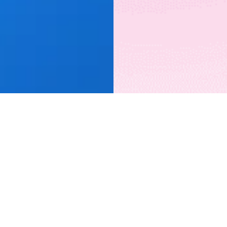
בת
אודות
משפיענים
מאמר
 10, רמת-גן
תעריפים וחבילות
הצטרפו למשפיענים
פרסום 
שלנו
הוא מו
support@startell.
בלוג
ומדוע?