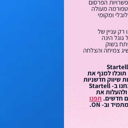
פשרויות הפרסום
לטפורמה מעולה
ובלי ומקומי
 רק עניין של
גוגל הינה
תח בשוק
יג צמיחה והצלחה
ת המנוסה והמקצועי של Startell –
Influencers Performance Boutique תוכלו למנף את
ת שיווק חדשניות
וגישה למשפיענים הרלוונטיים ביותר. אנחנו ב- Startell
ולהעלות את
ם חדשים.
תפנו
מיד וב- ON.